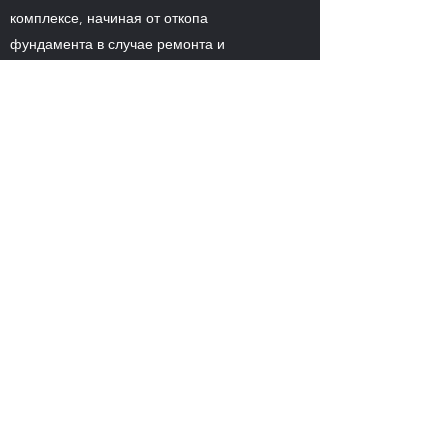
комплексе, начиная от откопа
фундамента в случае ремонта и
заканчивая полным восстановлением
поверхности.